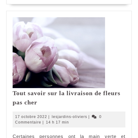
Tout savoir sur la livraison de fleurs
Tout
pas cher
savoir
sur
17
lesjardins-
17 octobre 2022
|
lesjardins-oliviers
|
0
la
octobre
oliviers
Commentaire
|
14 h 17 min
2022
livraison
Certaines personnes ont la main verte et
de