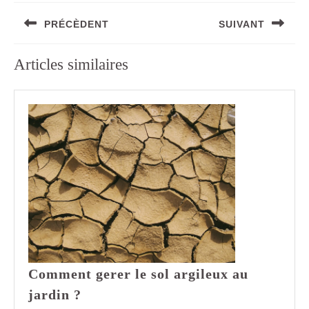
Navigation
PRÉCÈDENT
SUIVANT
de
l’article
Previous
Next
Articles similaires
post:
post:
Comment gerer le sol argileux au
Comment
jardin ?
gerer