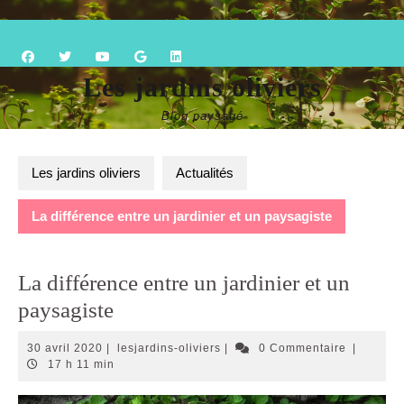
Skip
Open
to
content
Button
Les jardins oliviers
Blog paysagé
Les jardins oliviers
Actualités
La différence entre un jardinier et un paysagiste
La différence entre un jardinier et un
paysagiste
30
lesjardins-
30 avril 2020
|
lesjardins-oliviers
|
0 Commentaire
|
avril
oliviers
17 h 11 min
2020