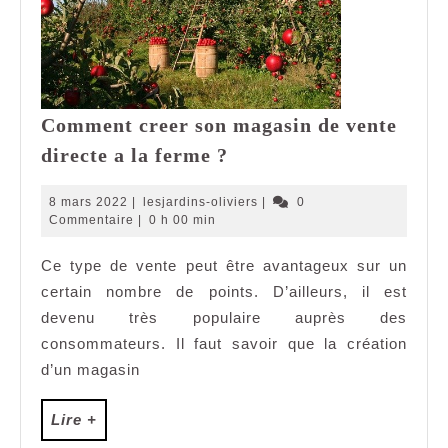
Comment creer son magasin de vente
Comment
directe a la ferme ?
creer
son
8
lesjardins-
8 mars 2022
|
lesjardins-oliviers
|
0
magasin
mars
oliviers
Commentaire
|
0 h 00 min
2022
de
Ce type de vente peut être avantageux sur un
vente
certain nombre de points. D’ailleurs, il est
directe
a
devenu très populaire auprès des
la
consommateurs. Il faut savoir que la création
ferme
d’un magasin
?
Lire
Lire +
+