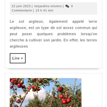
le
22
lesjardins-
22 juin 2023
|
lesjardins-oliviers
|
0
sol
juin
oliviers
Commentaire
|
15 h 41 min
2023
argileux
Le sol argileux, également appelé terre
au
argileuse, est un type de sol assez commun qui
jardin
?
peut poser quelques problèmes lorsqu’on
cherche à cultiver son jardin. En effet, les terres
argileuses
Lire
Lire +
+