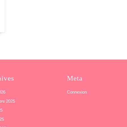
hives
Meta
2026
Connexion
re 2025
25
025