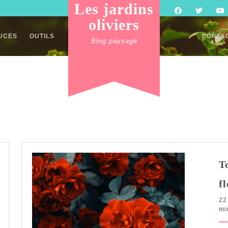
Les jardins
oliviers
TUCES
OUTILS
CONTA
Blog paysagé
T
f
22
mi