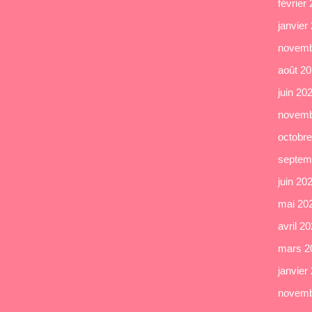
février
janvier
novemb
août 2
juin 20
novemb
octobr
septem
juin 20
mai 20
avril 2
mars 2
janvier
novemb