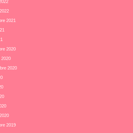
 2022
 2022
re 2021
021
21
re 2020
e 2020
bre 2020
20
20
020
020
 2020
re 2019