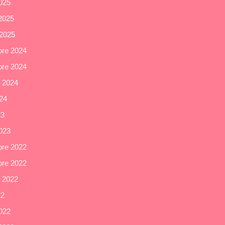
025
 2025
 2025
re 2024
re 2024
e 2024
024
23
023
re 2022
re 2022
e 2022
22
022