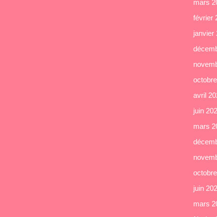
mars 2
février
janvier
décemb
novemb
octobr
avril 2
juin 20
mars 2
décemb
novemb
octobr
juin 20
mars 2