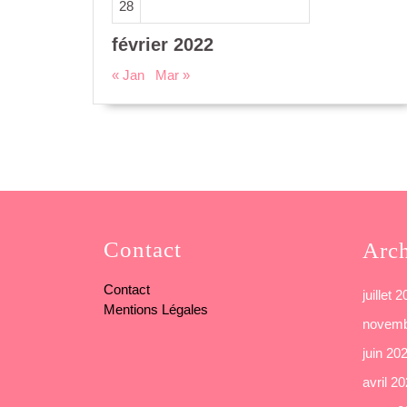
28
février 2022
« Jan
Mar »
Contact
Arc
Contact
juillet 
Mentions Légales
novemb
juin 20
avril 2