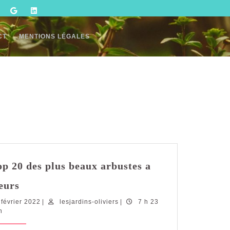
CT
MENTIONS LÉGALES
op 20 des plus beaux arbustes a
Top
leurs
20
22
lesjardins-
 février 2022
des
|
lesjardins-oliviers
|
7 h 23
février
oliviers
n
plus
2022
beaux