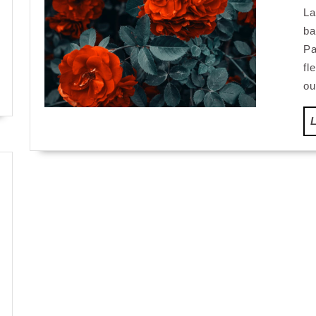
La
ba
Pa
fl
ou