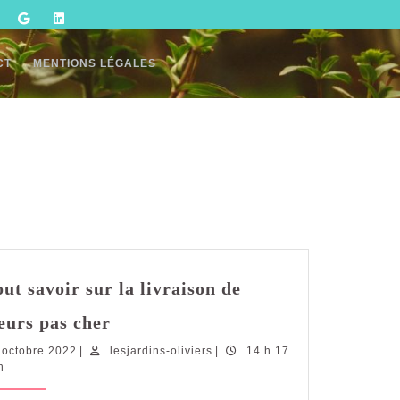
CT
MENTIONS LÉGALES
out savoir sur la livraison de
Tout
leurs pas cher
savoir
17
lesjardins-
 octobre 2022
|
lesjardins-oliviers
sur
|
14 h 17
octobre
oliviers
n
la
2022
livraison