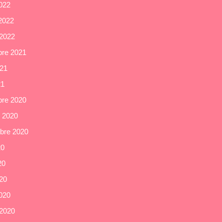
022
 2022
 2022
re 2021
021
21
re 2020
e 2020
bre 2020
20
20
020
020
 2020