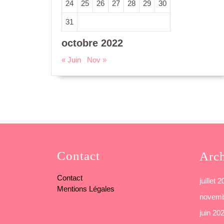
24
25
26
27
28
29
30
31
octobre 2022
« Juin
Nov »
Contact
Arc
Contact
juillet 
Mentions Légales
novemb
juin 20