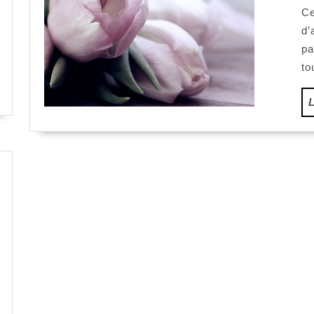
Ce
d’
p
to