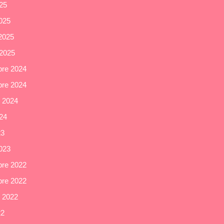
025
025
 2025
 2025
re 2024
re 2024
e 2024
024
23
023
re 2022
re 2022
e 2022
22