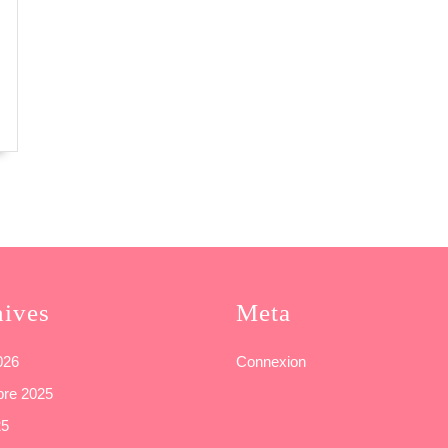
hives
Meta
2026
Connexion
re 2025
25