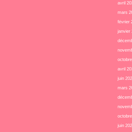
avril 2
mars 2
février
janvier
décemb
novemb
octobr
avril 2
juin 20
mars 2
décemb
novemb
octobr
juin 20