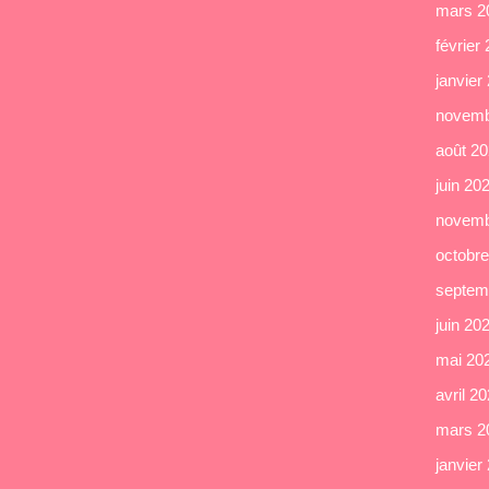
mars 2
février
janvier
novemb
août 2
juin 20
novemb
octobr
septem
juin 20
mai 20
avril 2
mars 2
janvier