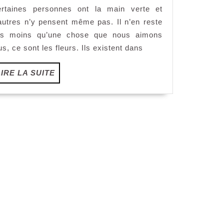
rtaines personnes ont la main verte et
de
fleurs
autres n’y pensent même pas. Il n’en reste
pas
as moins qu’une chose que nous aimons
cher
us, ce sont les fleurs. Ils existent dans
LIRE
LIRE LA SUITE
LA
SUITE