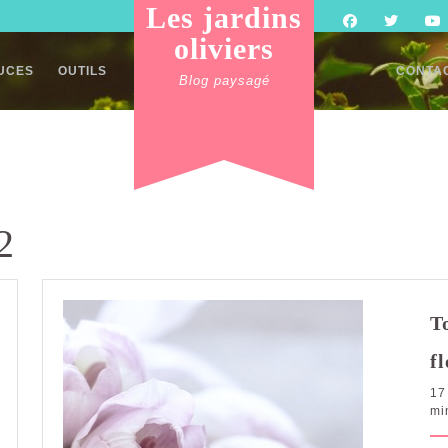
Les jardins
oliviers
TUCES
OUTILS
CONTA
Blog paysagé
2
T
f
17
mi