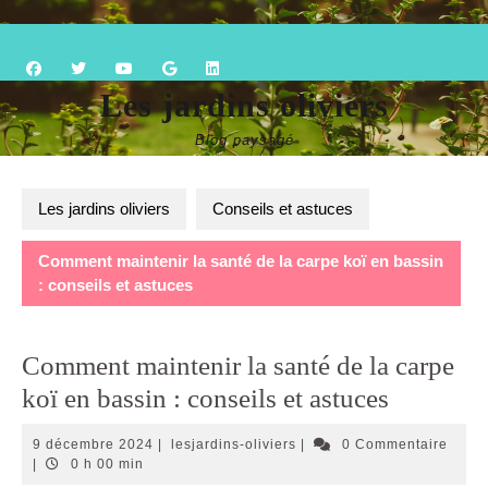
Skip
Open
to
content
Button
Les jardins oliviers
Blog paysagé
Les jardins oliviers
Conseils et astuces
Comment maintenir la santé de la carpe koï en bassin
: conseils et astuces
Comment maintenir la santé de la carpe
koï en bassin : conseils et astuces
9
lesjardins-
9 décembre 2024
|
lesjardins-oliviers
|
0 Commentaire
décembre
oliviers
|
0 h 00 min
2024