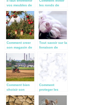
Il faut entretenir
Comment eviter
vos meubles de
les ronds de
jardin !
sorcieres ?
Comment creer
Tout savoir sur la
son magasin de
livraison de
vente directe a la
fleurs pas cher
ferme ?
Comment bien
Comment
choisir son
proteger les
tracteur ?
surfaces en
travertin ?