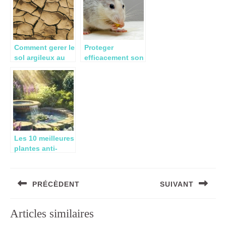
Comment gerer le
Proteger
sol argileux au
efficacement son
jardin ?
jardin des
rongeurs :
astuces et
techniques
Les 10 meilleures
plantes anti-
stress : un
heritage
Navigation
millenaire de
PRÉCÈDENT
SUIVANT
de
l’Ayurveda
l’article
Previous
Next
Articles similaires
post:
post: