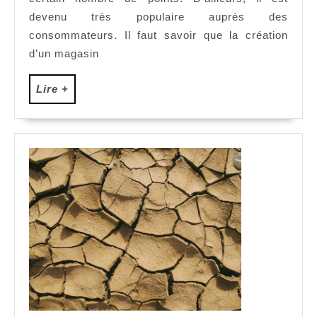
a
devenu très populaire auprès des
la
consommateurs. Il faut savoir que la création
ferme
d’un magasin
?
Lire
Lire +
+