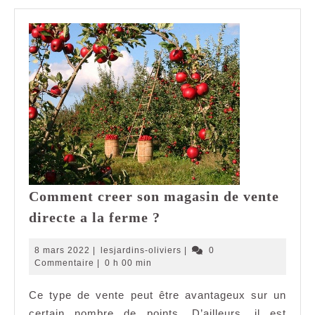
Comment creer son magasin de vente
Comment
directe a la ferme ?
creer
son
8
lesjardins-
8 mars 2022
|
lesjardins-oliviers
|
0
magasin
mars
oliviers
Commentaire
|
0 h 00 min
2022
de
Ce type de vente peut être avantageux sur un
vente
certain nombre de points. D’ailleurs, il est
directe