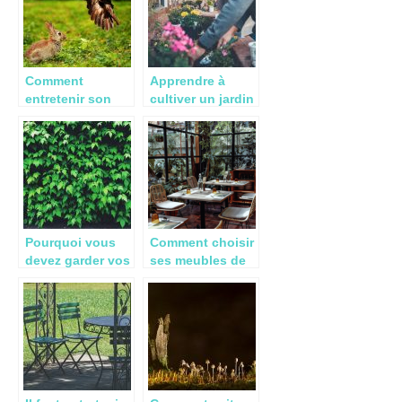
Comment
Apprendre à
entretenir son
cultiver un jardin
jardin
sur votre terrasse
Pourquoi vous
Comment choisir
devez garder vos
ses meubles de
haies agricoles
jardin ?