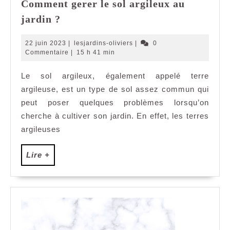
Comment gerer le sol argileux au
Comment
jardin ?
gerer
le
22
lesjardins-
22 juin 2023
|
lesjardins-oliviers
|
0
sol
juin
oliviers
Commentaire
|
15 h 41 min
2023
argileux
Le sol argileux, également appelé terre
au
argileuse, est un type de sol assez commun qui
jardin
?
peut poser quelques problèmes lorsqu’on
cherche à cultiver son jardin. En effet, les terres
argileuses
Lire
Lire +
+