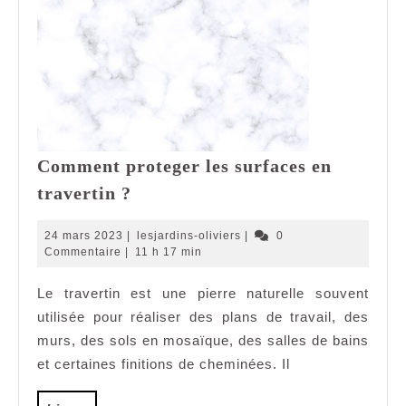
Comment proteger les surfaces en
Comment
travertin ?
proteger
les
24
lesjardins-
24 mars 2023
|
lesjardins-oliviers
|
0
surfaces
mars
oliviers
Commentaire
|
11 h 17 min
2023
en
Le travertin est une pierre naturelle souvent
travertin
utilisée pour réaliser des plans de travail, des
?
murs, des sols en mosaïque, des salles de bains
et certaines finitions de cheminées. Il