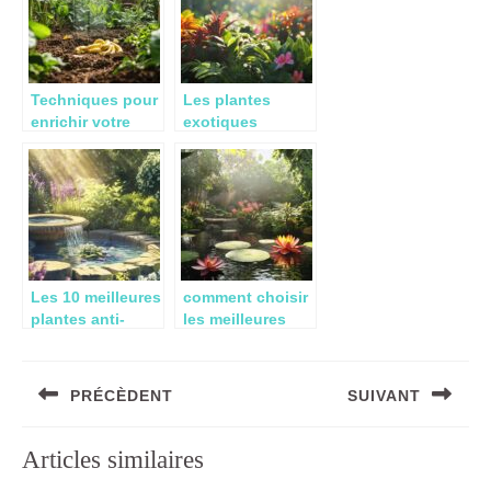
votre espace
extérieur
Techniques pour
Les plantes
enrichir votre
exotiques
compost : Le
resistantes au
pouvoir
soleil : guide de
insoupçonné des
selection pour
pelures de
votre jardin
banane
Les 10 meilleures
comment choisir
plantes anti-
les meilleures
stress : un
plantes
heritage
aquatiques pour
Navigation
millenaire de
votre bassin
PRÉCÈDENT
SUIVANT
de
l’Ayurveda
l’article
Previous
Next
Articles similaires
post:
post: