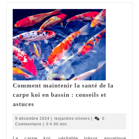
Comment maintenir la santé de la
carpe koï en bassin : conseils et
Comment
astuces
maintenir
la
9
lesjardins-
9 décembre 2024
|
lesjardins-oliviers
|
0
santé
décembre
oliviers
Commentaire
|
0 h 00 min
2024
de
La carpe koï, véritable trésor aquatique