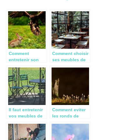
Comment
Comment choisir
entretenir son
ses meubles de
jardin
jardin ?
Il faut entretenir
Comment eviter
vos meubles de
les ronds de
jardin !
sorcieres ?