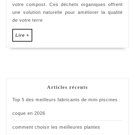
pouvoir
votre compost. Ces déchets organiques offrent
insoupçonné
une solution naturelle pour améliorer la qualité
des
de votre terre
pelures
de
Lire
Lire +
banane
+
Articles récents
Top 5 des meilleurs fabricants de mini piscines
coque en 2026
comment choisir les meilleures plantes