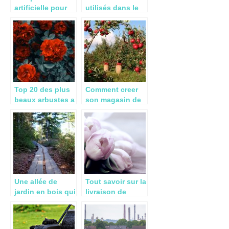
artificielle pour
utilisés dans le
décorer son
jardin
intérieur ou son
extérieur,
pourquoi pas ?
Top 20 des plus
Comment creer
beaux arbustes a
son magasin de
fleurs
vente directe a la
ferme ?
Une allée de
Tout savoir sur la
jardin en bois qui
livraison de
se fond avec
fleurs pas cher
votre extérieur