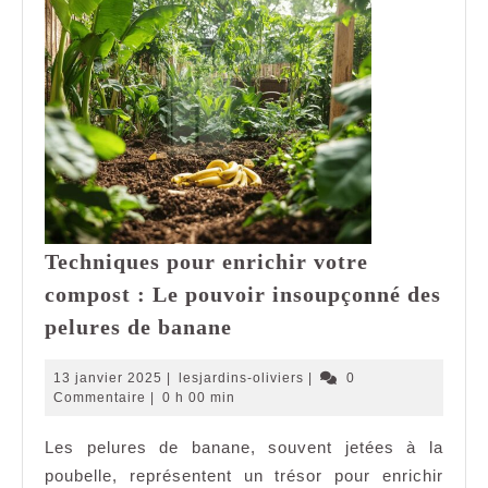
Techniques pour enrichir votre
compost : Le pouvoir insoupçonné des
Techniques
pelures de banane
pour
enrichir
13
lesjardins-
13 janvier 2025
|
lesjardins-oliviers
|
0
votre
janvier
oliviers
Commentaire
|
0 h 00 min
2025
compost
Les pelures de banane, souvent jetées à la
:
poubelle, représentent un trésor pour enrichir
Le