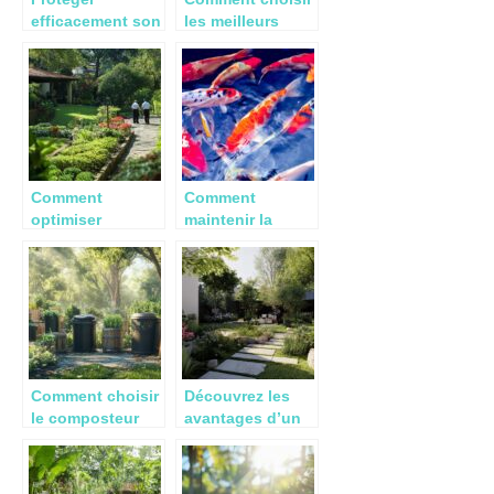
efficacement son
les meilleurs
jardin des
meubles pour le
rongeurs :
jardin pour
astuces et
sublimer votre
techniques
extérieur
Comment
Comment
optimiser
maintenir la
l’entretien de
santé de la carpe
votre jardin près
koï en bassin :
de Buron avec
conseils et
des experts
astuces
certifiés
Comment choisir
Découvrez les
le composteur
avantages d’un
idéal pour votre
paysagiste
jardin
professionnel à
Angers pour