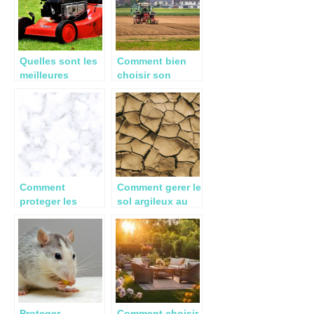
Quelles sont les
Comment bien
meilleures
choisir son
tondeuses a
tracteur ?
gazon moins
cher en 2022?
Comment
Comment gerer le
proteger les
sol argileux au
surfaces en
jardin ?
travertin ?
Proteger
Comment choisir