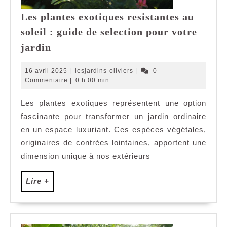
Les plantes exotiques resistantes au
soleil : guide de selection pour votre
Les
jardin
plantes
exotiques
16
lesjardins-
16 avril 2025
|
lesjardins-oliviers
|
0
resistantes
avril
oliviers
Commentaire
|
0 h 00 min
2025
au
Les plantes exotiques représentent une option
soleil
fascinante pour transformer un jardin ordinaire
:
guide
en un espace luxuriant. Ces espèces végétales,
de
originaires de contrées lointaines, apportent une
selection
dimension unique à nos extérieurs
pour
votre
Lire
Lire +
jardin
+