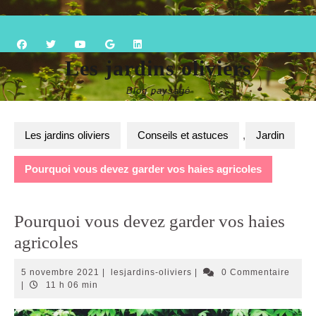
Skip
Open
to
content
Button
Les jardins oliviers
Blog paysagé
Les jardins oliviers
Conseils et astuces
,
Jardin
Pourquoi vous devez garder vos haies agricoles
Pourquoi vous devez garder vos haies
agricoles
5
lesjardins-
5 novembre 2021
|
lesjardins-oliviers
|
0 Commentaire
novembre
oliviers
|
11 h 06 min
2021