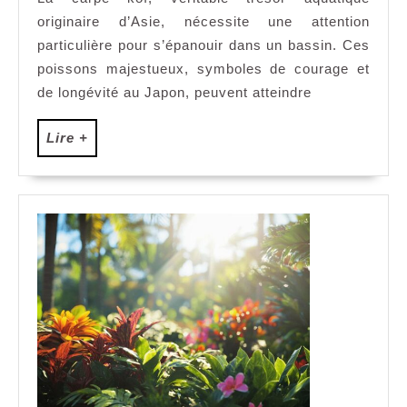
la
originaire d’Asie, nécessite une attention
carpe
koï
particulière pour s’épanouir dans un bassin. Ces
en
poissons majestueux, symboles de courage et
bassin
de longévité au Japon, peuvent atteindre
:
conseils
Lire
Lire +
et
+
astuces