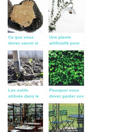
pourquoi pas ?
Ce que vous
Une plante
devez savoir si
artificielle pour
vous envisagez
décorer son
d’acheter des
intérieur ou son
chênes truffiers
extérieur,
et d’autres arbres
pourquoi pas ?
truffiers
Les outils
Pourquoi vous
utilisés dans le
devez garder vos
jardin
haies agricoles