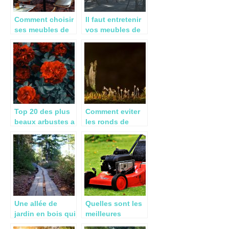
Comment choisir
Il faut entretenir
ses meubles de
vos meubles de
jardin ?
jardin !
Top 20 des plus
Comment eviter
beaux arbustes a
les ronds de
fleurs
sorcieres ?
Une allée de
Quelles sont les
jardin en bois qui
meilleures
se fond avec
tondeuses a