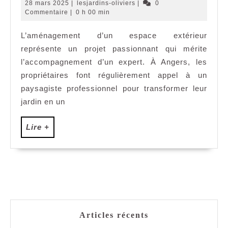
avantages
28
lesjardins-
28 mars 2025
|
lesjardins-oliviers
|
0
d’un
mars
oliviers
Commentaire
|
0 h 00 min
2025
paysagiste
L’aménagement d’un espace extérieur
professionnel
représente un projet passionnant qui mérite
à
Angers
l’accompagnement d’un expert. À Angers, les
pour
propriétaires font régulièrement appel à un
votre
paysagiste professionnel pour transformer leur
espace
jardin en un
extérieur
Lire
Lire +
+
Articles récents