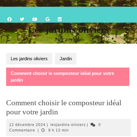
Skip
Open
to
content
Button
Les jardins oliviers
Blog paysagé
Les jardins oliviers
Jardin
Comment choisir le composteur idéal pour votre
jardin
Comment choisir le composteur idéal
pour votre jardin
12
lesjardins-
12 décembre 2024
|
lesjardins-oliviers
|
0
décembre
oliviers
Commentaire
|
9 h 13 min
2024