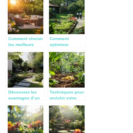
votre extérieur
gazon moins
cher en 2022?
Comment choisir
Comment
les meilleurs
optimiser
meubles pour le
l’entretien de
jardin pour
votre jardin près
sublimer votre
de Buron avec
extérieur
des experts
certifiés
Découvrez les
Techniques pour
avantages d’un
enrichir votre
paysagiste
compost : Le
professionnel à
pouvoir
Angers pour
insoupçonné des
votre espace
pelures de
extérieur
banane