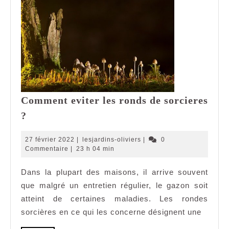
Comment eviter les ronds de sorcieres
Comment
?
eviter
les
27
lesjardins-
27 février 2022
|
lesjardins-oliviers
|
0
ronds
février
oliviers
Commentaire
|
23 h 04 min
2022
de
Dans la plupart des maisons, il arrive souvent
sorcieres
que malgré un entretien régulier, le gazon soit
?
atteint de certaines maladies. Les rondes
sorcières en ce qui les concerne désignent une