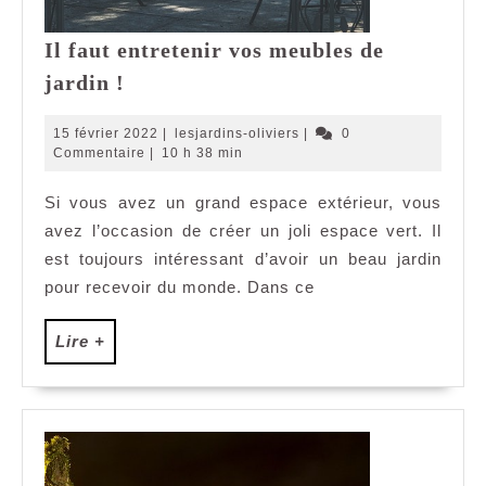
Il faut entretenir vos meubles de
Il
jardin !
faut
entretenir
15
lesjardins-
15 février 2022
|
lesjardins-oliviers
|
0
vos
février
oliviers
Commentaire
|
10 h 38 min
2022
meubles
Si vous avez un grand espace extérieur, vous
de
avez l’occasion de créer un joli espace vert. Il
jardin
!
est toujours intéressant d’avoir un beau jardin
pour recevoir du monde. Dans ce
Lire
Lire +
+