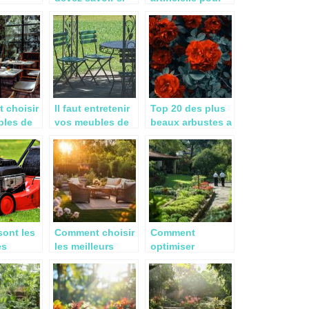
,
vous envisagez
décorer son
 pas ?
d’acheter des
intérieur ou son
chênes truffiers
extérieur,
et d’autres arbres
pourquoi pas ?
truffiers
 choisir
Il faut entretenir
Top 20 des plus
bles de
vos meubles de
beaux arbustes a
jardin !
fleurs
sont les
Comment choisir
Comment
es
les meilleurs
optimiser
es a
meubles pour le
l’entretien de
oins
jardin pour
votre jardin près
2022?
sublimer votre
de Buron avec
extérieur
des experts