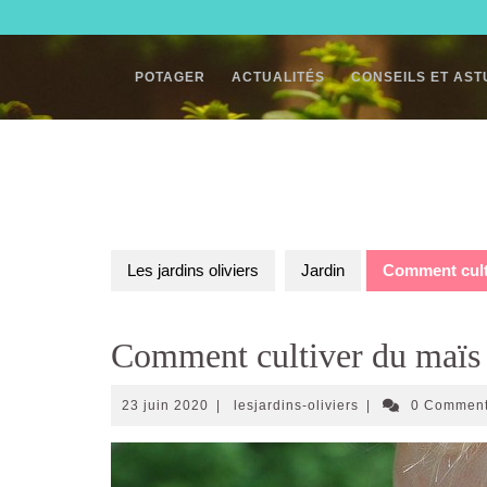
Skip
to
content
POTAGER
ACTUALITÉS
CONSEILS ET AS
Les jardins oliviers
Jardin
Comment culti
Comment cultiver du maïs 
23
lesjardins-
23 juin 2020
|
lesjardins-oliviers
|
0 Commen
juin
oliviers
2020