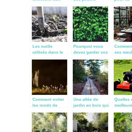
jardin
spontanés?
propriété
pourquoi
Les outils
Pourquoi vous
Comment
utilisés dans le
devez garder vos
ses meu
jardin
haies agricoles
jardin ?
Comment eviter
Une allée de
Quelles 
les ronds de
jardin en bois qui
meilleur
sorcieres ?
se fond avec
tondeus
votre extérieur
gazon m
cher en 