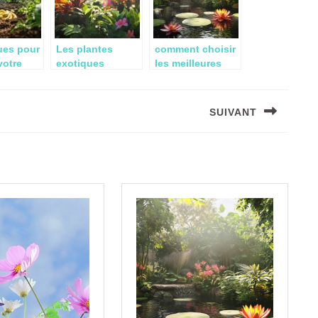
certifiés
ues pour
Les plantes
comment choisir
votre
exotiques
les meilleures
: Le
resistantes au
plantes
soleil : guide de
aquatiques pour
onné des
selection pour
votre bassin
SUIVANT
de
votre jardin
Next
post: