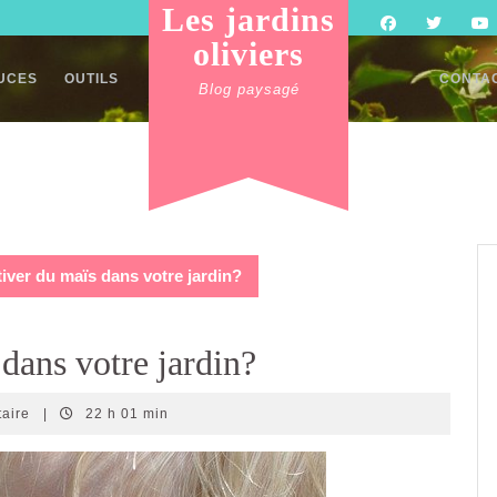
Les jardins
oliviers
TUCES
OUTILS
CONTA
Blog paysagé
ver du maïs dans votre jardin?
dans votre jardin?
taire
|
22 h 01 min