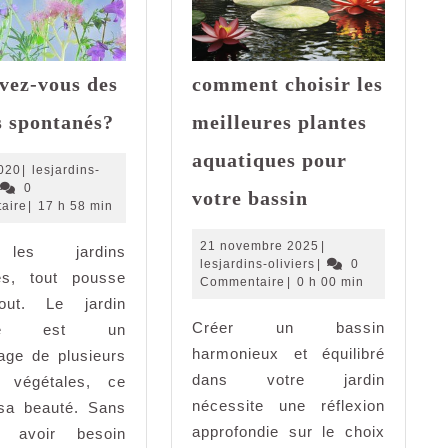
vez-vous des
comment choisir les
Que
s spontanés?
meilleures plantes
savez-
vous
aquatiques pour
24
020
|
lesjardins-
des
comment
esjardins-
mai
0
votre bassin
jardins
iviers
2020
aire
|
17 h 58 min
choisir
spontanés?
les
21
21 novembre 2025
|
les jardins
meilleures
lesjardins-
novembre
lesjardins-oliviers
|
0
és, tout pousse
plantes
oliviers
2025
Commentaire
|
0 h 00 min
out. Le jardin
aquatiques
Créer un bassin
pour
ané est un
votre
harmonieux et équilibré
age de plusieurs
bassin
dans votre jardin
 végétales, ce
nécessite une réflexion
 sa beauté. Sans
approfondie sur le choix
is avoir besoin