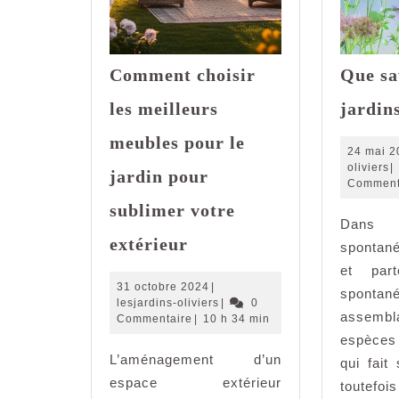
Comment choisir
Que sa
les meilleurs
jardin
meubles pour le
24 mai 2
l
oliviers
|
jardin pour
ol
Comment
sublimer votre
Dans 
Comment
extérieur
spontan
choisir
et part
les
31
31 octobre 2024
|
spont
meilleurs
octobre
lesjardins-
lesjardins-oliviers
|
0
meubles
assembl
2024
oliviers
Commentaire
|
10 h 34 min
pour
espèces
L’aménagement d’un
le
qui fait
jardin
espace extérieur
toutefo