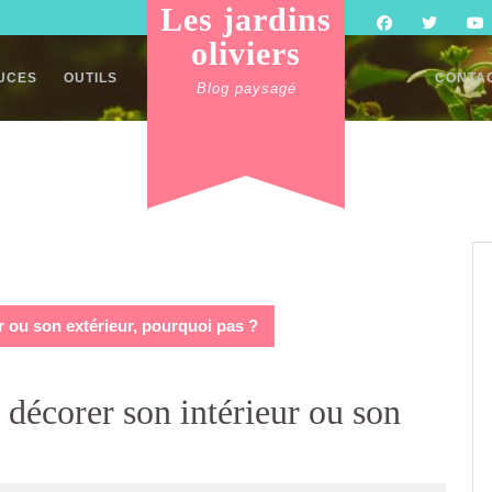
Les jardins
oliviers
TUCES
OUTILS
CONTA
Blog paysagé
ur ou son extérieur, pourquoi pas ?
r décorer son intérieur ou son