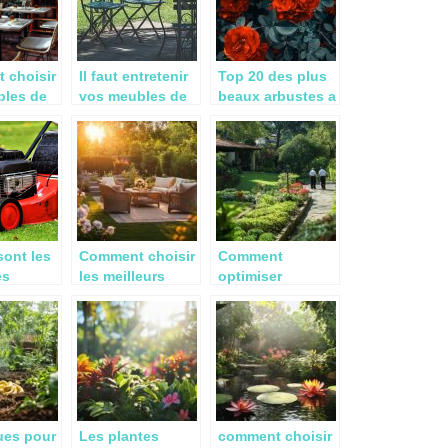
truffiers
 choisir
Il faut entretenir
Top 20 des plus
bles de
vos meubles de
beaux arbustes a
jardin !
fleurs
sont les
Comment choisir
Comment
es
les meilleurs
optimiser
es a
meubles pour le
l’entretien de
oins
jardin pour
votre jardin près
2022?
sublimer votre
de Buron avec
extérieur
des experts
certifiés
ues pour
Les plantes
comment choisir