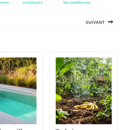
votre
exotiques
les meilleures
: Le
resistantes au
plantes
soleil : guide de
aquatiques pour
onné des
selection pour
votre bassin
SUIVANT
de
votre jardin
Next
post: