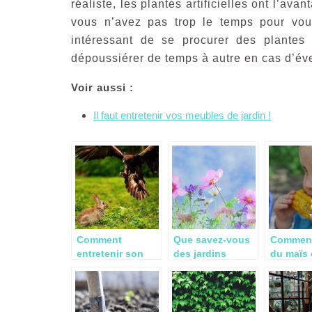
réaliste, les plantes artificielles ont l’av
vous n’avez pas trop le temps pour vous
intéressant de se procurer des plantes ar
dépoussiérer de temps à autre en cas d’év
Voir aussi :
Il faut entretenir vos meubles de jardin !
Comment
Que savez-vous
Comment 
entretenir son
des jardins
du maïs
jardin
spontanés?
votre ja