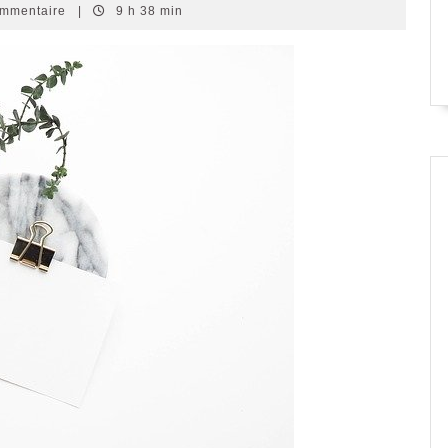
ommentaire
|
9 h 38 min