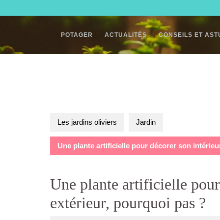
Skip
to
content
POTAGER
ACTUALITÉS
CONSEILS ET AS
Les jardins oliviers
Jardin
Une plante artificielle pour décorer son intérie
Une plante artificielle pou
extérieur, pourquoi pas ?