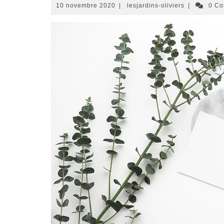
10
lesjardins-
10 novembre 2020
|
lesjardins-oliviers
|
0 C
novembre
oliviers
2020