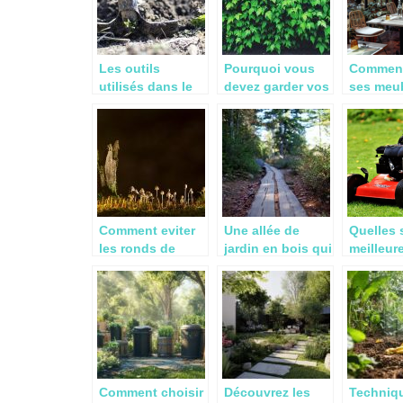
Les outils
Pourquoi vous
Comment
utilisés dans le
devez garder vos
ses meu
jardin
haies agricoles
jardin ?
Comment eviter
Une allée de
Quelles 
les ronds de
jardin en bois qui
meilleur
sorcieres ?
se fond avec
tondeus
votre extérieur
gazon m
cher en 
Comment choisir
Découvrez les
Techniq