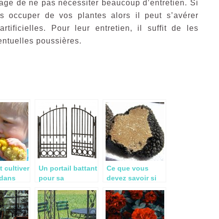
antage de ne pas nécessiter beaucoup d’entretien. Si
 occuper de vos plantes alors il peut s’avérer
tificielles. Pour leur entretien, il suffit de les
entuelles poussières.
cultiver
Un portail battant
Ce que vous
 dans
pour sa
devez savoir si
rdin?
propriété,
vous envisagez
pourquoi pas ?
d’acheter des
chênes truffiers
et d’autres arbres