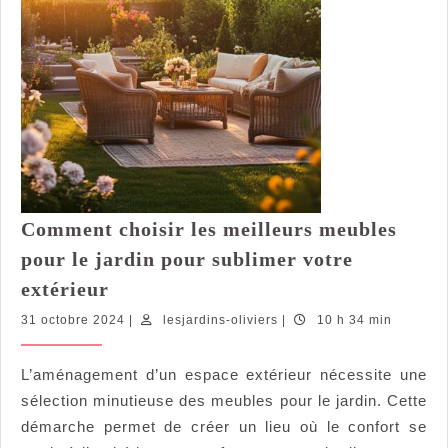
Comment choisir les meilleurs meubles
pour le jardin pour sublimer votre
Comment
extérieur
choisir
31
lesjardins-
31 octobre 2024
|
lesjardins-oliviers
|
10 h 34 min
les
octobre
oliviers
meilleurs
2024
L’aménagement d’un espace extérieur nécessite une
meubles
sélection minutieuse des meubles pour le jardin. Cette
pour
le
démarche permet de créer un lieu où le confort se