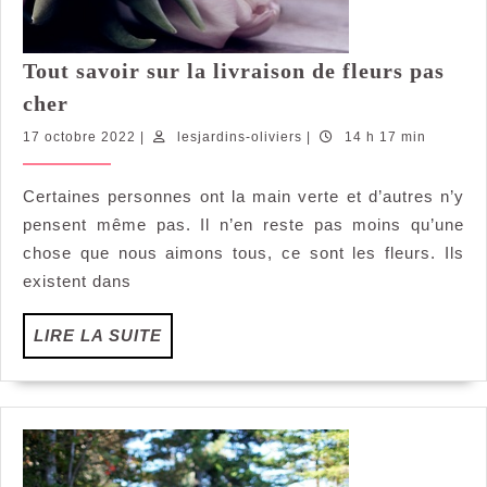
Tout savoir sur la livraison de fleurs pas
Tout
cher
savoir
17
lesjardins-
17 octobre 2022
|
lesjardins-oliviers
|
14 h 17 min
sur
octobre
oliviers
la
2022
Certaines personnes ont la main verte et d’autres n’y
livraison
pensent même pas. Il n’en reste pas moins qu’une
de
fleurs
chose que nous aimons tous, ce sont les fleurs. Ils
pas
existent dans
cher
LIRE
LIRE LA SUITE
LA
SUITE