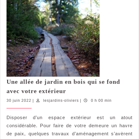
Une allée de jardin en bois qui se fond
Une
avec votre extérieur
allée
30
lesjardins-
30 juin 2022
|
lesjardins-oliviers
|
0 h 00 min
de
juin
oliviers
jardin
2022
Disposer d’un espace extérieur est un atout
en
considérable. Pour faire de votre demeure un havre
bois
qui
de paix, quelques travaux d’aménagement s’avèrent