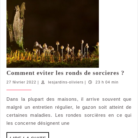
Com
Comment eviter les ronds de sorcieres ?
evit
27
lesjardins-
27 février 2022
|
lesjardins-oliviers
|
23 h 04 min
les
février
oliviers
rond
2022
Dans la plupart des maisons, il arrive souvent que
de
malgré un entretien régulier, le gazon soit atteint de
sorc
?
certaines maladies. Les rondes sorcières en ce qui
les concerne désignent une