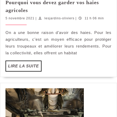
Pourquoi vous devez garder vos haies
Pourquoi
agricoles
vous
5
lesjardins-
5 novembre 2021
|
lesjardins-oliviers
|
11 h 06 min
devez
novembre
oliviers
garder
2021
On a une bonne raison d’avoir des haies. Pour les
vos
agriculteurs, c’est un moyen efficace pour protéger
haies
agricoles
leurs troupeaux et améliorer leurs rendements. Pour
la collectivité, elles offrent un habitat
LIRE
LIRE LA SUITE
LA
SUITE