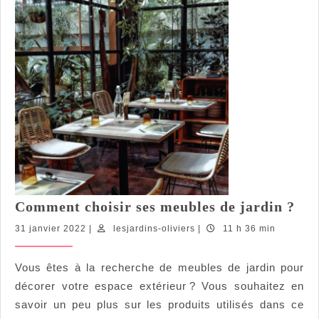
Co
Comment choisir ses meubles de jardin ?
cho
31
lesjardins-
31 janvier 2022
|
lesjardins-oliviers
|
11 h 36 min
ses
janvier
oliviers
meu
2022
Vous êtes à la recherche de meubles de jardin pour
de
décorer votre espace extérieur ? Vous souhaitez en
jar
?
savoir un peu plus sur les produits utilisés dans ce