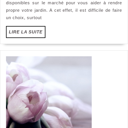
disponibles sur le marché pour vous aider à rendre
a
gazon
propre votre jardin. A cet effet, il est difficile de faire
moins
un choix, surtout
cher
en
LIRE
LIRE LA SUITE
2022?
LA
SUITE