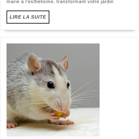
jardin
marie à l’esthétisme, transformant votre jardin
pour
sublimer
LIRE
LIRE LA SUITE
votre
LA
extérieur
SUITE