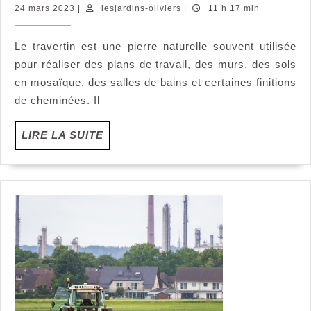
proteger
24
lesjardins-
24 mars 2023
|
lesjardins-oliviers
|
11 h 17 min
les
mars
oliviers
surfaces
2023
Le travertin est une pierre naturelle souvent utilisée
en
pour réaliser des plans de travail, des murs, des sols
travertin
?
en mosaïque, des salles de bains et certaines finitions
de cheminées. Il
LIRE
LIRE LA SUITE
LA
SUITE