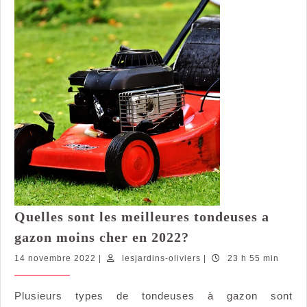
Quelles sont les meilleures tondeuses a
Quelles
gazon moins cher en 2022?
sont
14
lesjardins-
14 novembre 2022
|
lesjardins-oliviers
|
23 h 55 min
les
novembre
oliviers
meilleures
2022
Plusieurs types de tondeuses à gazon sont
tondeuses