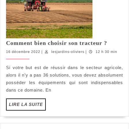
Comme
Comment bien choisir son tracteur ?
bien
16
lesjardins-
16 décembre 2022
|
lesjardins-oliviers
|
12 h 30 min
choisir
décembre
oliviers
son
2022
Si votre but est de réussir dans le secteur agricole,
tracteu
alors il n’y a pas 36 solutions, vous devez absolument
?
posséder les équipements qui sont indispensables
dans ce domaine. En
LIRE
LIRE LA SUITE
LA
SUITE