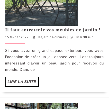
Il
Il faut entretenir vos meubles de jardin !
fau
15
lesjardins-
15 février 2022
|
lesjardins-oliviers
|
10 h 38 min
ent
février
oliviers
vos
2022
Si vous avez un grand espace extérieur, vous avez
meu
l’occasion de créer un joli espace vert. Il est toujours
de
jar
intéressant d’avoir un beau jardin pour recevoir du
!
monde. Dans ce
LIRE
LIRE LA SUITE
LA
SUITE