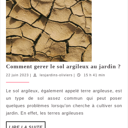
C
Comment gerer le sol argileux au jardin ?
ge
22
lesjardins-
22 juin 2023
|
lesjardins-oliviers
|
15 h 41 min
le
juin
oliviers
so
2023
Le sol argileux, également appelé terre argileuse, est
ar
un type de sol assez commun qui peut poser
au
ja
quelques problèmes lorsqu’on cherche à cultiver son
?
jardin. En effet, les terres argileuses
LIRE
LIRE LA SUITE