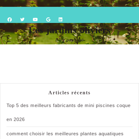
Skip
Open
to
content
Button
Les jardins oliviers
Blog paysagé
Articles récents
Top 5 des meilleurs fabricants de mini piscines coque
en 2026
comment choisir les meilleures plantes aquatiques