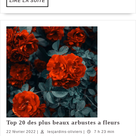
LIRE
LIRE LA SUITE
LA
SUITE
Top
Top 20 des plus beaux arbustes a fleurs
20
22
lesjardins-
22 février 2022
|
lesjardins-oliviers
|
7 h 23 min
des