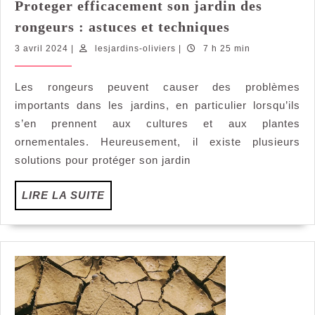
Proteger efficacement son jardin des
Proteger
rongeurs : astuces et techniques
efficacement
3
lesjardins-
3 avril 2024
|
lesjardins-oliviers
|
7 h 25 min
son
avril
oliviers
jardin
2024
Les rongeurs peuvent causer des problèmes
des
importants dans les jardins, en particulier lorsqu’ils
rongeurs
:
s’en prennent aux cultures et aux plantes
astuces
ornementales. Heureusement, il existe plusieurs
et
solutions pour protéger son jardin
techniques
LIRE
LIRE LA SUITE
LA
SUITE