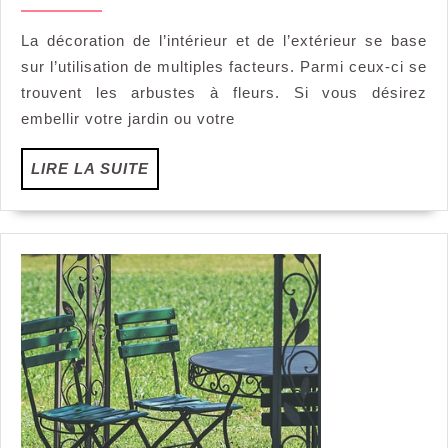
février
oliviers
plus
2022
La décoration de l’intérieur et de l’extérieur se base
beau
sur l’utilisation de multiples facteurs. Parmi ceux-ci se
arbus
a
trouvent les arbustes à fleurs. Si vous désirez
fleur
embellir votre jardin ou votre
LIRE
LIRE LA SUITE
LA
SUITE