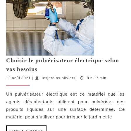
Choisir le pulvérisateur électrique selon
Choisir
vos besoins
le
13
lesjardins-
13 août 2021
|
lesjardins-oliviers
|
8 h 17 min
pulvérisateur
août
oliviers
électrique
2021
Un pulvérisateur électrique est ce matériel que les
selon
agents désinfectants utilisent pour pulvériser des
vos
besoins
produits liquides sur une surface déterminée. Ce
matériel peut s’utiliser pour irriguer le jardin et le