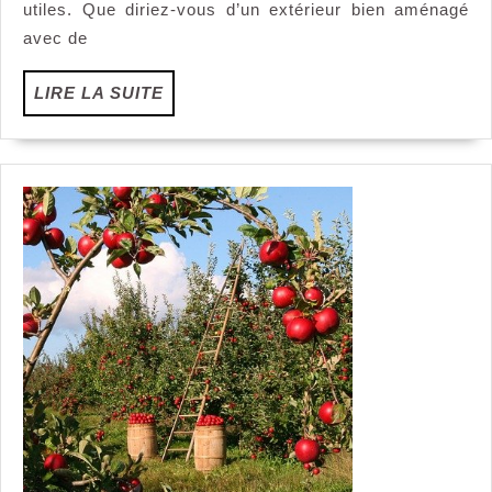
se
utiles. Que diriez-vous d’un extérieur bien aménagé
fond
avec de
avec
votre
LIRE
LIRE LA SUITE
extérieur
LA
SUITE