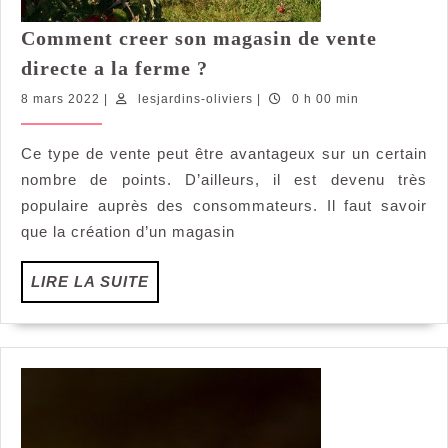
Comment creer son magasin de vente
Comment
directe a la ferme ?
creer
8
lesjardins-
8 mars 2022
|
lesjardins-oliviers
|
0 h 00 min
son
mars
oliviers
magasin
2022
Ce type de vente peut être avantageux sur un certain
de
nombre de points. D’ailleurs, il est devenu très
vente
directe
populaire auprès des consommateurs. Il faut savoir
a
que la création d’un magasin
la
ferme
LIRE
LIRE LA SUITE
?
LA
SUITE